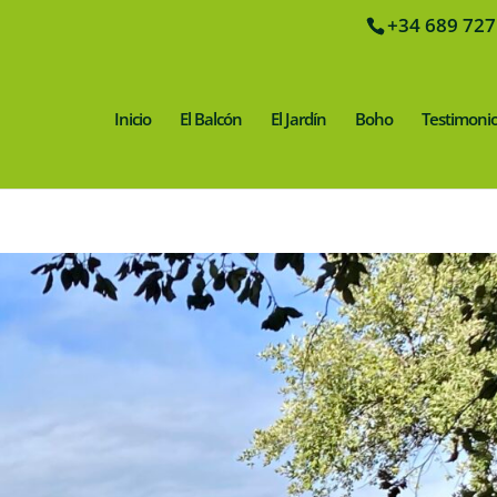
+34 689 727
Inicio
El Balcón
El Jardín
Boho
Testimoni