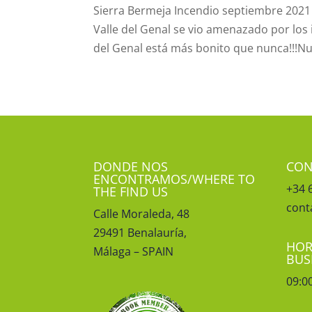
Sierra Bermeja Incendio septiembre 2021 E
Valle del Genal se vio amenazado por los 
del Genal está más bonito que nunca!!!Nue
DONDE NOS
CON
ENCONTRAMOS/WHERE TO
+34 
THE FIND US
cont
Calle Moraleda, 48
29491 Benalauría,
HOR
Málaga – SPAIN
BUS
09:0