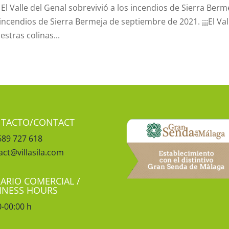
l Valle del Genal sobrevivió a los incendios de Sierra Berme
incendios de Sierra Bermeja de septiembre de 2021. ¡¡¡El Val
stras colinas...
TACTO/CONTACT
689 727 618
act@villasila.com
ARIO COMERCIAL /
INESS HOURS
0-00:00 h