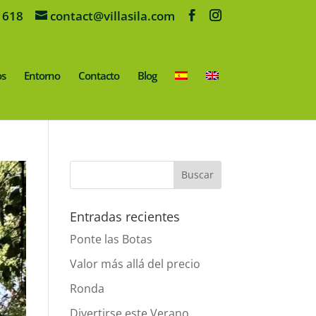
 618
contact@villasila.com
os
Entorno
Contacto
Blog
Entradas recientes
Ponte las Botas
Valor más allá del precio
Ronda
Divertirse este Verano