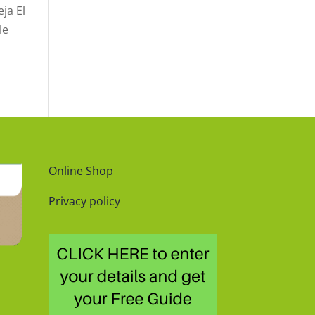
ja El
le
Online Shop
Privacy policy