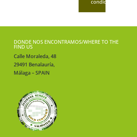
condiciones.
DONDE NOS ENCONTRAMOS/WHERE TO THE
FIND US
Calle Moraleda, 48
29491 Benalauría,
Málaga – SPAIN